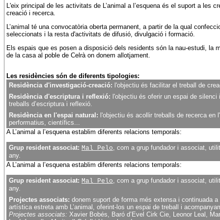
L'eix principal de les activitats de L’animal a l’esquena és el suport a les c
creació i recerca.
L’animal té una convocatòria oberta permanent, a partir de la qual confeccio
seleccionats i la resta d'activitats de difusió, divulgació i formació.
Els espais que es posen a disposició dels residents són la nau-estudi, la m
de la casa al poble de Celrà on donem allotjament.
Les residències són de diferents tipologies:
Residència d'investigació-creació:
l'objectiu és facilitar el treball de cr
Residència d'escriptura i reflexió:
l'objectiu és oferir un espai de silenci
treballs d’escriptura i reflexió.
Residència en l'espai natural:
l'objectiu és acollir treballs de recerca en l'
performatius, científics...
A L’animal a l’esquena establim diferents relacions temporals:
Grup resident associat:
, com a grup fundador i associat, uti
Mal Pelo
any.
A L’animal a l’esquena establim diferents relacions temporals:
Grup resident associat:
, com a grup fundador i associat, uti
Mal Pelo
any.
Projectes associats:
donem suport de forma més extensa i continuada a u
artística estreta amb L’animal, oferint-los un espai de treball i acompanyam
Projectes associats:
Xavier Bobés, Baró d’Evel Cirk Cie, Leonor Leal, Mar