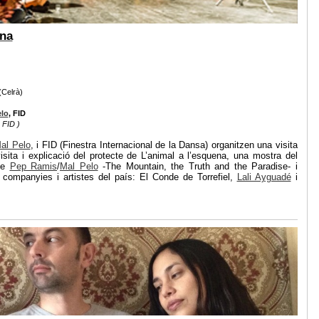
ena
(Celrà)
elo
, FID
, FID )
al Pelo
, i FID (Finestra Internacional de la Dansa) organitzen una visita
isita i explicació del protecte de L’animal a l’esquena, una mostra del
 de
Pep Ramis
/
Mal Pelo
-The Mountain, the Truth and the Paradise- i
 companyies i artistes del país: El Conde de Torrefiel,
Lali Ayguadé
i