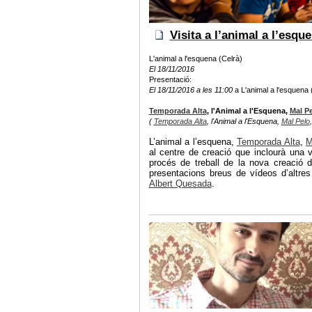
Visita a l’animal a l’esqu
L'animal a l'esquena (Celrà)
El 18/11/2016
Presentació:
El 18/11/2016 a les 11:00
a L'animal a l'esquena 
Temporada Alta
, l'Animal a l'Esquena,
Mal P
(
Temporada Alta
, l'Animal a l'Esquena,
Mal Pelo
L’animal a l’esquena,
Temporada Alta
,
M
al centre de creació que inclourà una v
procés de treball de la nova creació
presentacions breus de vídeos d’altres
Albert Quesada
.