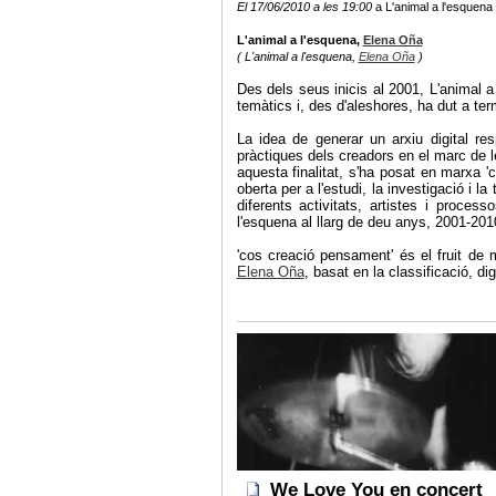
El 17/06/2010 a les 19:00
a L'animal a l'esquena 
L'animal a l'esquena,
Elena Oña
( L'animal a l'esquena,
Elena Oña
)
Des dels seus inicis al 2001, L'animal 
temàtics i, des d'aleshores, ha dut a te
La idea de generar un arxiu digital res
pràctiques dels creadors en el marc de 
aquesta finalitat, s'ha posat en marxa '
oberta per a l'estudi, la investigació i 
diferents activitats, artistes i proce
l'esquena al llarg de deu anys, 2001-201
'cos creació pensament' és el fruit de 
Elena Oña
, basat en la classificació, di
We Love You en concert