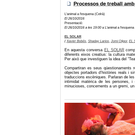
Processos de treball amb
L'animal a l'esquena (Celrà)
El 26/10/2016
Presentació:
El 26/10/2016 a les 19:00
a L'animal a l'esquena 
EL SOLAR
(
Xavier Bobés
,
Shaday Larios
,
Jomi Oligor
,
EL 
En aquesta conversa
EL SOLAR
compa
diferents eixos creatius: la cultura mate
Per això que investiguen la idea del “Te
Compartiran es seus qüestionaments re
objectes portadors d’històries reals i 
traduccions escèniques. Parlaran de les
intimidat matèrica de les persones, i
minucioses, concernents a un gremi, un b