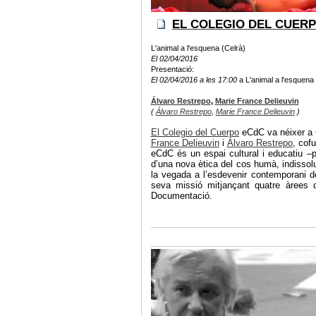
EL COLEGIO DEL CUERP
L'animal a l'esquena (Celrà)
El 02/04/2016
Presentació:
El 02/04/2016 a les 17:00
a L'animal a l'esquena 
Álvaro Restrepo
,
Marie France Delieuvin
(
Álvaro Restrepo
,
Marie France Delieuvin
)
El Colegio del Cuerpo
eCdC va néixer a C
France Delieuvin
i
Álvaro Restrepo
, cof
eCdC és un espai cultural i educatiu –p
d’una nova ètica del cos humà, indissol
la vegada a l’esdevenir contemporani de
seva missió mitjançant quatre àrees de
Documentació.