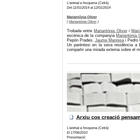
L'animal a l'esquena (Celrà)
Del 11/01/2014 al 12/01/2014
Mariantònia Oliver
(
Mariantònia Oliver
)
Trobada entre
Mariantònia Oliver
i
Mar
escènica de la companyia
Mariantònia O
Pepón Prades,
Jaume Manresa
i Pedro
Un parèntesi en la seva residència a 
compartir una mirada externa sobre el mo
Arxiu cos creació pensa
L'animal a l'esquena (Celrà)
El 17/06/2010
Presentació: