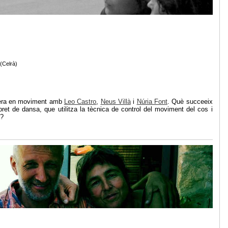
(Celrà)
mera en moviment amb
Leo Castro
,
Neus Villà
i
Núria Font
. Què succeeix
pret de dansa, que utilitza la tècnica de control del moviment del cos i
a?