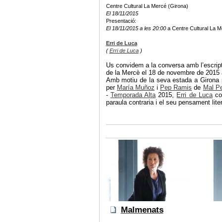
Centre Cultural La Mercé (Girona)
El 18/11/2015
Presentació:
El 18/11/2015 a les 20:00
a Centre Cultural La M
Erri de Luca
(
Erri de Luca
)
Us convidem a la conversa amb l’escript
de la Mercè el 18 de novembre de 2015 a
Amb motiu de la seva estada a Girona per
per
María Muñoz
i
Pep Ramis
de
Mal Pe
-
Temporada Alta
2015,
Erri de Luca
com
paraula contraria i el seu pensament liter
Malmenats