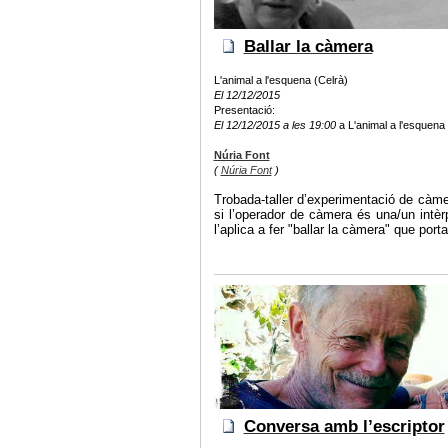
Ballar la càmera
L'animal a l'esquena (Celrà)
El 12/12/2015
Presentació:
El 12/12/2015 a les 19:00
a L'animal a l'esquena 
Núria Font
(
Núria Font
)
Trobada-taller d’experimentació de cà
si l’operador de càmera és una/un intèr
l’aplica a fer "ballar la càmera" que port
Conversa amb l’escriptor