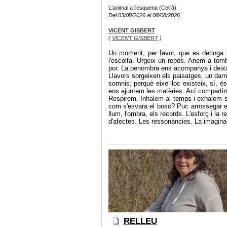
L'animal a l'esquena (Celrà)
Del 03/08/2026 al 08/08/2026
VICENT GISBERT
(
VICENT GISBERT
)
Un moment, per favor, que es detinga to
l'escolta. Urgeix un repòs. Anem a tomb
por. La penombra ens acompanya i deixa l
Llavors sorgeixen els paisatges, un darrer
somnis; perquè eixe lloc existeix, sí, és 
ens ajuntem les matèries. Ací comparti
Respirem. Inhalem al temps i exhalem s
com s'esvara el bosc? Puc arrossegar e
llum, l'ombra, els records. L'esforç i la 
d'afectes. Les ressonàncies. La imagina
RELLEU