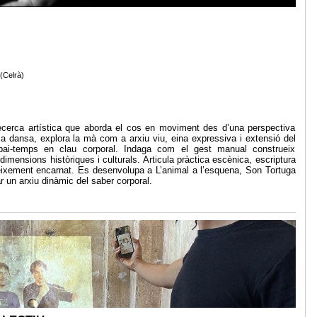
(Celrà)
ecerca artística que aborda el cos en moviment des d’una perspectiva
 la dansa, explora la mà com a arxiu viu, eina expressiva i extensió del
spai-temps en clau corporal. Indaga com el gest manual construeix
 dimensions històriques i culturals. Articula pràctica escènica, escriptura
coneixement encarnat. Es desenvolupa a L’animal a l’esquena, Son Tortuga
r un arxiu dinàmic del saber corporal.