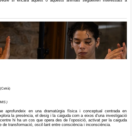
 veure si encara aquest o aquests animals segueixen interessats a
(Celrà)
MIS )
 aprofundeix en una dramatúrgia física i conceptual centrada en
xplora la presència, el desig i la caiguda com a eixos d’una investigació
centre hi ha un cos que opera des de l’oposició, activat per la caiguda
de transformació, oscil·lant entre consciència i inconsciència.