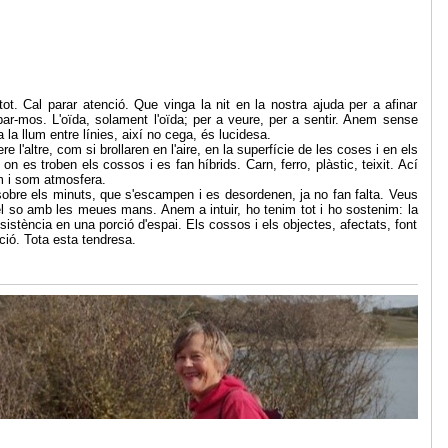
t. Cal parar atenció. Que vinga la nit en la nostra ajuda per a afinar
ar-mos. L'oïda, solament l'oïda; per a veure, per a sentir. Anem sense
a llum entre línies, així no cega, és lucidesa.
e l'altre, com si brollaren en l'aire, en la superfície de les coses i en els
on es troben els cossos i es fan híbrids. Carn, ferro, plàstic, teixit. Ací
m i som atmosfera.
obre els minuts, que s'escampen i es desordenen, ja no fan falta. Veus
l so amb les meues mans. Anem a intuir, ho tenim tot i ho sostenim: la
resistència en una porció d'espai. Els cossos i els objectes, afectats, font
ció. Tota esta tendresa.