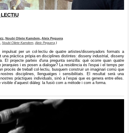
·LECTIU
tz
,
Noubi Oliete Kamdem
,
Aleix Peguera
z
,
Noubi Oliete Kamdem
,
Aleix Peguera
)
x impulsat per un col·lectiu de quatre artistes/dissenyadors formats a
una pràctica pròpia en disciplines distintes: disseny industrial, disseny
ica. El projecte parteix d'una pregunta senzilla: què ocorre quan quatre
jerarquies i es posen a dialogar? La residència és l'espai i el temps per
un procés de treball col·lectiu, busquem construir un imaginari comú que
ostres disciplines, llenguatges i sensibilitats. El resultat serà una
nostres pràctiques individuals, sinó a l’espai que es genera entre elles.
e visible d’aquest diàleg: la fusió com a mètode i com a forma.