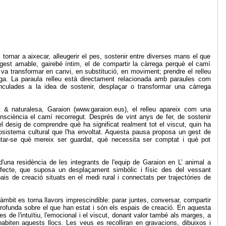
e: tornar a aixecar, alleugerir el pes, sostenir entre diverses mans el que
 gest amable, gairebé íntim, el de compartir la càrrega perquè el camí
va transformar en canvi, en substitució, en moviment; prendre el relleu
ga. La paraula relleu està directament relacionada amb paraules com
s vinculades a la idea de sostenir, desplaçar o transformar una càrrega
rt & naturalesa, Garaion (www.garaion.eus), el relleu apareix com una
nsciència el camí recorregut. Després de vint anys de fer, de sostenir
el desig de comprendre què ha significat realment tot el viscut, quin ha
'ecosistema cultural que l'ha envoltat. Aquesta pausa proposa un gest de
ntar-se què mereix ser guardat, què necessita ser comptat i què pot
'una residència de les integrants de l'equip de Garaion en L’ animal a
'afecte, que suposa un desplaçament simbòlic i físic des del vessant
pais de creació situats en el medi rural i connectats per trajectòries de
mbit es torna llavors imprescindible: parar juntes, conversar, compartir
rofunda sobre el que han estat i són els espais de creació. En aquesta
 de l'intuïtiu, l'emocional i el viscut, donant valor també als marges, a
habiten aquests llocs. Les veus es recolliran en gravacions, dibuixos i