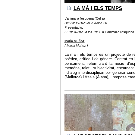
LA MÀ I ELS TEMPS
L'animal a l'esquena (Celrà)
Del 24/08/2026 al 29/08/2026
Presentació:
El 18/04/2026 a les 19:00
a L'animal a l'esquena 
María Muñoz
(
María Muñoz
)
La mà i els temps és un projecte de r
poètica, crítica i de gènere. Centrat en
pensament, reformulant la noció d’e
memòria, relat i subjectivitat, encarnant
i diàleg interdisciplinari per generar 
(Mallorca) i
Azala
(Àlaba), i proposa crea