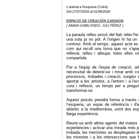
L'animal a l'esquena (Celrà)
Del 27/07/2026 al 01/08/2026
ESPACIO DE CREACIÓN GARAION
( AMAIA GABILONDO, JULI PÉREZ )
La paraula relleu prové del llatí relev?r
una sola ja no pot. A l'origen hi ha un
continuï. Amb el temps, aquest acte es 
com qui recull una torxa que no s'apa
rellevar, relleu i alleujar, totes elle
compartida.
Per a l'equip de l'espai de creació, a
necessitat de detenir-se i mirar amb co
processos, trobades i creació, sorgeix 
aportat a les artistes, a l'entorn i a l
cura i reflexió, un temps per a pregu
transformar-se.
Aquest procés prendrà forma a través d
l’esquena, un espai de referència i d
atlàntic a la mediterrània, unint dos es
llarga experiència.
Reunir-se amb altres agents del mateix à
experiències i activar una mirada més p
trobada, les memòries es desplegaran des
les minories i a les interseccions que 