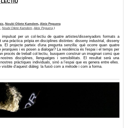
·LECTIU
tz
,
Noubi Oliete Kamdem
,
Aleix Peguera
z
,
Noubi Oliete Kamdem
,
Aleix Peguera
)
x impulsat per un col·lectiu de quatre artistes/dissenyadors formats a
una pràctica pròpia en disciplines distintes: disseny industrial, disseny
ica. El projecte parteix d'una pregunta senzilla: què ocorre quan quatre
jerarquies i es posen a dialogar? La residència és l'espai i el temps per
un procés de treball col·lectiu, busquem construir un imaginari comú que
ostres disciplines, llenguatges i sensibilitats. El resultat serà una
nostres pràctiques individuals, sinó a l’espai que es genera entre elles.
e visible d’aquest diàleg: la fusió com a mètode i com a forma.