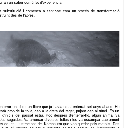
uiran un saber comú fet d'experiència.
m a substitució i comença a sentir-se com un procés de transformació
ruint des de l'après.
enterrar un llibre, un llibre que ja havia estat enterrat set anys abans. Ho
està prop de la tolla, cap a la dreta del regat, pujant cap al túnel. És un
 d'inicis del passat estiu. Poc després d'enterrar-ho, algun animal va
ades seguides. Va arrencar diverses fulles i les va escampar cap amunt
sos de les il·lustracions del Kamasutra que van quedar pels matolls. Des