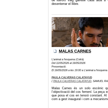
de llavors vaig gairebé cada alba a
desenterrar el llibre.
MALAS CARNES
L'animal a l'esquena (Celrà)
Del 11/05/2026 al 16/05/2026
Presentació:
El 16/05/2026 a les 19:00
a L'animal a l'esquena 
PAULA CALVERAS CALATAYUD
(
PAULA CALVERAS CALATAYUD
, SAMUEL RA
Malas Carnes és un solo escènic que
l’objectivació del cos femení. La peça e
que posa el cos en tensió constant. Al 
com a gest inaugural i com a mecanisme 