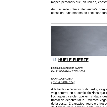
mapes personals que, en unir-se, constr
Així, el relleu deixa d'entendre's co
conscient, una manera de continuar const
HUELE FUERTE
L'animal a l'esquena (Celrà)
Del 22/06/2026 al 27/06/2026
IDOIA ZABALETA
(
IDOIA ZABALETA
)
A la tarda de l'equinocci de tardor, vaig 
vaig enterrar en el cercle d'alzines que 
lloc aquest cercle, que em cridava des
tractar de desenterrar-lo. Diverses veg
de la costa. Era graciós veure els tros