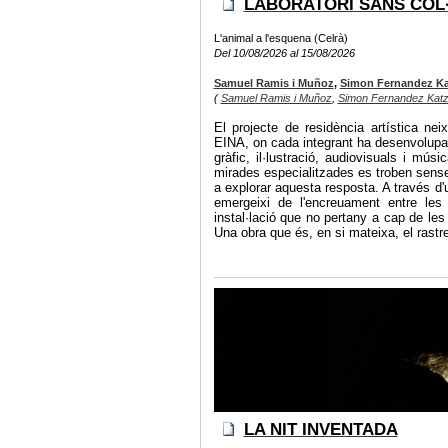
LABORATORI SANS COL
L'animal a l'esquena (Celrà)
Del 10/08/2026 al 15/08/2026
Samuel Ramis i Muñoz
,
Simon Fernandez Ka
(
Samuel Ramis i Muñoz
,
Simon Fernandez Kat
El projecte de residència artística nei
EINA, on cada integrant ha desenvolupat 
gràfic, il·lustració, audiovisuals i mús
mirades especialitzades es troben sense 
a explorar aquesta resposta. A través d'
emergeixi de l'encreuament entre les n
instal·lació que no pertany a cap de les 
Una obra que és, en si mateixa, el rastr
LA NIT INVENTADA