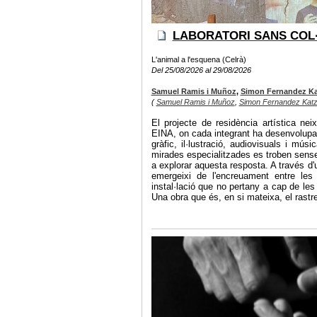
LABORATORI SANS COL
L'animal a l'esquena (Celrà)
Del 25/08/2026 al 29/08/2026
Samuel Ramis i Muñoz
,
Simon Fernandez Ka
(
Samuel Ramis i Muñoz
,
Simon Fernandez Kat
El projecte de residència artística nei
EINA, on cada integrant ha desenvolupat 
gràfic, il·lustració, audiovisuals i mús
mirades especialitzades es troben sense 
a explorar aquesta resposta. A través d'
emergeixi de l'encreuament entre les n
instal·lació que no pertany a cap de les 
Una obra que és, en si mateixa, el rastr