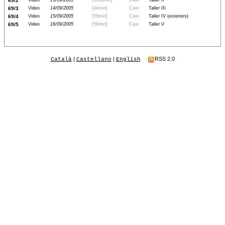
69/2
Video
13/09/2005
[1h02min]
Cast
Taller II
69/3
Video
14/09/2005
[44min]
Cast
Taller III
69/4
Video
15/09/2005
[55min]
Cast
Taller IV (exteriors)
69/5
Video
16/09/2005
[59min]
Cast
Taller V
|
|
RSS 2.0
Català
Castellano
English