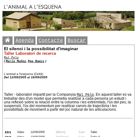
Agenda
Contacte
Buscar
El silenci i la possibilitat d'imaginar
Taller Laboratori de recerca
Mal Pelo
(
María Muñoz
,
Pep Ramis
)
L'animal a l'esquena (Celrà)
Del 12/09/2005 al 16/09/2005
Taller - laboratori impartit per la Companyia
Mal Pelo
. En aquest taller es va
treballar des d'un model que permetia realitzar a cada persona un estudi i
una reflexió sobre la relació entre la columna i les extremitats, l'ús del pes, la
suspensió, l'ús del momentum per realitzar canvis de trajectòria i les
possibilitats de moviment a partir del joc natural de les articulacions.
69/1
Video
12/09/2005
[60min]
Cast
Taller