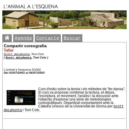
Agenda
Contacte
Buscar
Compartir coreografia
Taller
Scott deLahunta
, Toni Cots
(
Scott deLahunta
, Toni Cots )
L'animal a l'esquena (Celrà)
Del 03/07/2003 al 06/07/2003
Curs d'estiu sobre la teoria i els mètodes de "fer dansa".
El curs va proposar combinar la lectura, el dibuix,
l'escriptura, el moviment, l'anàlisi i la discussió amb
l'objectiu d'explorar una sèrie de metodologies
coreogràfiques. Organitzat conjuntament amb la
Càtedra Unesco de la Universitat de Girona per
Scott
deLahunta
i Toni Cots.