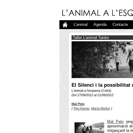
L'animal
Agenda
Contacte
Taller L'animal Tardor
El Silenci i la possibilitat
L'animal a l'esquena (Celrà)
Del 17/09/2012 al 21/09/2012
Mal Pelo
(
Pep Ramis
,
María Muñoz
)
Mal Pelo
prop
aproximació al
mitjançant la 