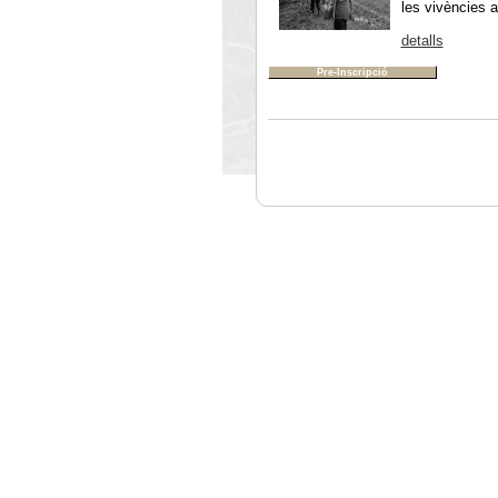
les vivències a
detalls
Pre-Inscripció