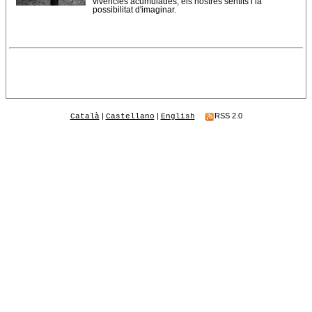
vivències acumulades, els nostres sentits i la
possibilitat d'imaginar.
|
|
RSS 2.0
Català
Castellano
English