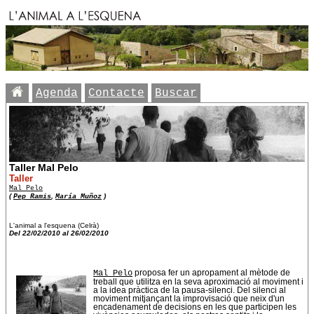
Agenda
Contacte
Buscar
Taller Mal Pelo
Taller
Mal Pelo
(
Pep Ramis
,
María Muñoz
)
L'animal a l'esquena (Celrà)
Del 22/02/2010 al 26/02/2010
Mal Pelo
proposa fer un apropament al mètode de
treball que utilitza en la seva aproximació al moviment i
a la idea pràctica de la pausa-silenci. Del silenci al
moviment mitjançant la improvisació que neix d'un
encadenament de decisions en les que participen les