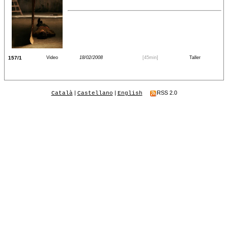
157/1
Video
18/02/2008
[45min]
Taller
|
|
RSS 2.0
Català
Castellano
English