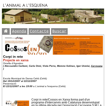
Agenda
Contacte
Buscar
Corpi in rete
Projecte en xarxa
Ornella d'Agostino
( Alessandro Carboni, Carla Onni, Viola Perra, Moreno Solinas, Igor Urzelai,
Carovana
)
Escola Municipal de Dansa Celrà (Celrà)
Del 19/12/2007 al 22/12/2007
Presentació:
El 22/12/2007 a les 19:00
a L'animal a l'esquena (Celrà)
Corpi in rete/Cossos en Xarxa forma part d'un
programa d'intercanvis amb Catalunya desenvolupat
en la última dècada per l'associació
Carovana
S.M.I. a