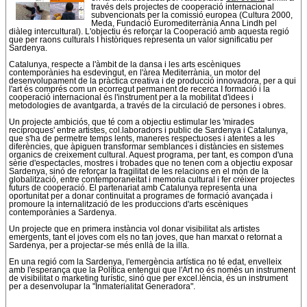
través dels projectes de cooperació internacional
subvencionats per la comissió europea (Cultura 2000,
Meda, Fundació Euromediterrània Anna Lindh pel
diàleg intercultural). L'objectiu és reforçar la Cooperació amb aquesta regió
que per raons culturals I històriques representa un valor significatiu per
Sardenya.
Catalunya, respecte a l'àmbit de la dansa i les arts escèniques
contemporànies ha esdevingut, en l'àrea Mediterrània, un motor del
desenvolupament de la pràctica creativa i de producció innovadora, per a qui
l'art és comprés com un ecorregut permanent de recerca I formació i la
cooperació internacional és l'instrument per a la mobilitat d'idees i
metodologies de avantgarda, a través de la circulació de persones i obres.
Un projecte ambiciós, que té com a objectiu estimular les 'mirades
recíproques' entre artistes, col.laboradors i public de Sardenya i Catalunya,
que s'ha de permetre temps lents, maneres respectuoses i atentes a les
diferències, que àpiguen transformar semblances i distàncies en sistemes
organics de creixement cultural. Aquest programa, per tant, es compon d'una
sèrie d'espectacles, mostres i trobades que no tenen com a objectiu exposar
Sardenya, sinó de reforçar la fragilitat de les relacions en el món de la
globalització, entre contemporaneitat i memoria cultural i fer créixer projectes
futurs de cooperació. El partenariat amb Catalunya representa una
oportunitat per a donar continuitat a programes de formació avançada i
promoure la internalització de les produccions d'arts escèniques
contemporànies a Sardenya.
Un projecte que en primera instància vol donar visibilitat als artistes
emergents, tant el joves com els no tan joves, que han marxat o retornat a
Sardenya, per a projectar-se més enllà de la illa.
En una regió com la Sardenya, l'emergència artística no té edat, envelleix
amb l'esperança que la Política entengui que l'Art no és només un instrument
de visibilitat o marketing turístic, sinó que per excel.lència, és un instrument
per a desenvolupar la "Inmaterialitat Generadora".