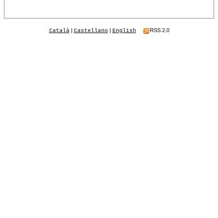
|
|
RSS 2.0
Català
Castellano
English