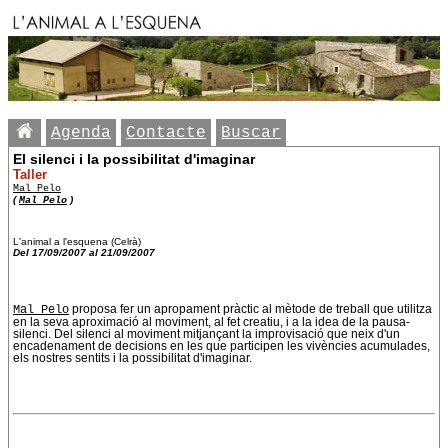
Agenda
Contacte
Buscar
El silenci i la possibilitat d'imaginar
Taller
Mal Pelo
(
Mal Pelo
)
L'animal a l'esquena (Celrà)
Del 17/09/2007 al 21/09/2007
Mal Pelo
proposa fer un apropament pràctic al mètode de treball que utilitza
en la seva aproximació al moviment, al fet creatiu, i a la idea de la pausa-
silenci. Del silenci al moviment mitjançant la improvisació que neix d'un
encadenament de decisions en les que participen les vivències acumulades,
els nostres sentits i la possibilitat d'imaginar.