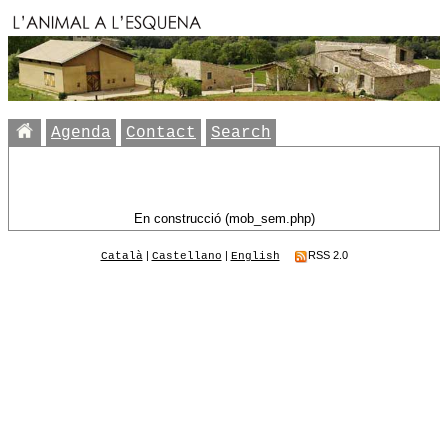
Agenda
Contact
Search
En construcció (mob_sem.php)
|
|
RSS 2.0
Català
Castellano
English