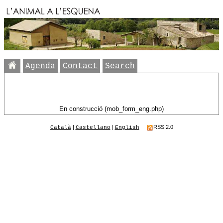
Agenda
Contact
Search
En construcció (mob_form_eng.php)
|
|
RSS 2.0
Català
Castellano
English