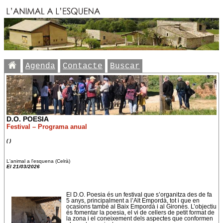
Agenda
Contacte
Buscar
D.O. POESIA
Festival – Programa anual
( )
L'animal a l'esquena (Celrà)
El 21/03/2026
El D.O. Poesia és un festival que s’organitza des de fa
5 anys, principalment a l’Alt Empordà, tot i que en
ocasions també al Baix Empordà i al Gironès. L’objectiu
és fomentar la poesia, el vi de cellers de petit format de
la zona i el coneixement dels aspectes que conformen