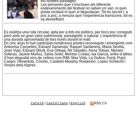
els nostres paisatges.
Les persones que s’inscriuen als diferents
esdeveniments del festival no saben on van, ni quin
poeta recitarà ni quin vi degustaran. Tot és secret i, a
poc a poc, a mesura que l’experiència transcorre, tot es
va desvetllant.
Es realitza una ruta circular, apta per a tots els públics, per llocs poc coneguts
però amb un gran valor patrimonial, paisatgístic o natural. L’experiència té
una durada aproximada de tres hores durant el matí.
En cinc anys hi han participat nombrosos poetes reconeguts i emergents com
Antonina Canyelles, Eduard Sanahuja, Raquel Santanera, Maria Sevilla,
Joan Vigó, Eduard Olesti, Eva Ortega, Nil Sabatés, Anna Tobias, Myriam
Soteras, Jaume Muñoz, Salva Soler, Montse Costas, Isa Garcia, entre d’altres.
S’han degustat vins de cellers com RIM, Mas Vida, La Gutina, Furot, Pujol
Cargol, Olivardots, Còsmic, Castelló-Murphy, Rodamón, López-Schlecht i
Vinyes dels Aspres.
|
|
RSS 2.0
Català
Castellano
English