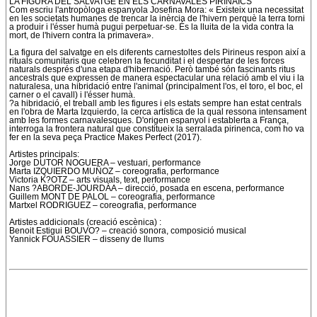
LA FIGURA DEL SALVATGE EN ELS CARNAVALES PIRINAICS
Com escriu l'antropòloga espanyola Josefina Mora: « Existeix una necessitat
en les societats humanes de trencar la inèrcia de l'hivern perquè la terra torni
a produir i l'ésser humà pugui perpetuar-se. És la lluita de la vida contra la
mort, de l'hivern contra la primavera».
La figura del salvatge en els diferents carnestoltes dels Pirineus respon així a
rituals comunitaris que celebren la fecunditat i el despertar de les forces
naturals després d'una etapa d'hibernació. Però també són fascinants ritus
ancestrals que expressen de manera espectacular una relació amb el viu i la
naturalesa, una hibridació entre l'animal (principalment l'os, el toro, el boc, el
carner o el cavall) i l'ésser humà.
?a hibridació, el treball amb les figures i els estats sempre han estat centrals
en l'obra de Marta Izquierdo, la cerca artística de la qual ressona intensament
amb les formes carnavalesques. D'origen espanyol i establerta a França,
interroga la frontera natural que constitueix la serralada pirinenca, com ho va
fer en la seva peça Practice Makes Perfect (2017).
Artistes principals:
Jorge DUTOR NOGUERA – vestuari, performance
Marta IZQUIERDO MUÑOZ – coreografia, performance
Victoria K?OTZ – arts visuals, text, performance
Nans ?ABORDE-JOURDÀA – direcció, posada en escena, performance
Guillem MONT DE PALOL – coreografia, performance
Martxel RODRIGUEZ – coreografia, performance
Artistes addicionals (creació escènica) :
Benoit Estigui BOUVO? – creació sonora, composició musical
Yannick FOUASSIER – disseny de llums