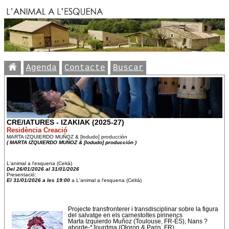
Agenda
Contacte
Buscar
CRE/IATURES - IZAKIAK (2025-27)
Residència Creació
MARTA IZQUIERDO MUÑOZ & [lodudo] producción
( MARTA IZQUIERDO MUÑOZ & [lodudo] producción )
L'animal a l'esquena (Celrà)
Del 26/01/2026 al 31/01/2026
Presentació:
El 31/01/2026 a les 19:00
a L'animal a l'esquena (Celrà)
Projecte transfronterer i transdisciplinar sobre la figura
del salvatge en els carnestoltes pirinencs
Marta Izquierdo Muñoz (Toulouse, FR-ÉS), Nans ?
aborde-*Jourdma (Oloron & Paris, FR)