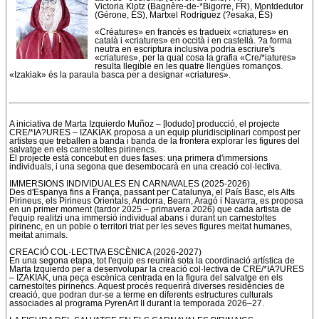
Victoria Klotz (Bagnère-de-*Bigorre, FR), Montdedutor
(Gérone, ÉS), Martxel Rodríguez (?esaka, ÉS)
«Créatures» en francès es tradueix «criatures» en
català i «criatures» en occità i en castellà. ?a forma
neutra en escriptura inclusiva podria escriure's
«criatures», per la qual cosa la grafia «Cre/*iatures»
resulta llegible en les quatre llengües romanços.
«Izakiak» és la paraula basca per a designar «criatures».
A iniciativa de Marta Izquierdo Muñoz – [lodudo] producció, el projecte
CRE/*IA?URES – IZAKIAK proposa a un equip pluridisciplinari compost per
artistes que treballen a banda i banda de la frontera explorar les figures del
salvatge en els carnestoltes pirinencs.
El projecte està concebut en dues fases: una primera d'immersions
individuals, i una segona que desembocarà en una creació col·lectiva.
IMMERSIONS INDIVIDUALES EN CARNAVALES (2025-2026)
Des d'Espanya fins a França, passant per Catalunya, el País Basc, els Alts
Pirineus, els Pirineus Orientals, Andorra, Bearn, Aragó i Navarra, es proposa
en un primer moment (tardor 2025 – primavera 2026) que cada artista de
l'equip realitzi una immersió individual abans i durant un carnestoltes
pirinenc, en un poble o territori triat per les seves figures meitat humanes,
meitat animals.
CREACIÓ COL·LECTIVA ESCÈNICA (2026-2027)
En una segona etapa, tot l'equip es reunirà sota la coordinació artística de
Marta Izquierdo per a desenvolupar la creació col·lectiva de CRE/*IA?URES
– IZAKIAK, una peça escènica centrada en la figura del salvatge en els
carnestoltes pirinencs. Aquest procés requerirà diverses residències de
creació, que podran dur-se a terme en diferents estructures culturals
associades al programa PyrenArt II durant la temporada 2026–27.