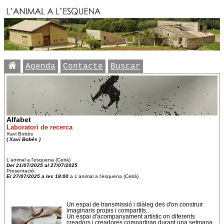
Agenda
Contacte
Buscar
Alfabet
Laboratori de recerca
Xavi Bobés
( Xavi Bobés )
L'animal a l'esquena (Celrà)
Del 21/07/2025 al 27/07/2025
Presentació:
El 27/07/2025 a les 18:00
a L'animal a l'esquena (Celrà)
Un espai de transmissió i diàleg des d'on construir
imaginaris propis i compartits,.
Un espai d'acompanyament artístic on diferents
creadors i creadores compartiran durant una setmana