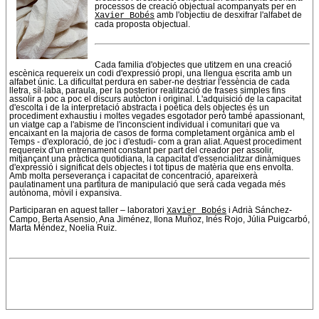
processos de creació objectual acompanyats per en
Xavier Bobés
amb l'objectiu de desxifrar l'alfabet de
cada proposta objectual.
Cada familia d'objectes que utitzem en una creació
escènica requereix un codi d'expressió propi, una llengua escrita amb un
alfabet únic. La dificultat perdura en saber-ne destriar l'essència de cada
lletra, síl·laba, paraula, per la posterior realització de frases simples fins
assolir a poc a poc el discurs autòcton i original. L'adquisició de la capacitat
d'escolta i de la interpretació abstracta i poètica dels objectes és un
procediment exhaustiu i moltes vegades esgotador però també apassionant,
un viatge cap a l'abisme de l'inconscient individual i comunitari que va
encaixant en la majoria de casos de forma completament orgànica amb el
Temps - d'exploració, de joc i d'estudi- com a gran aliat. Aquest procediment
requereix d'un entrenament constant per part del creador per assolir,
mitjançant una pràctica quotidiana, la capacitat d'essencialitzar dinàmiques
d'expressió i significat dels objectes i tot tipus de matèria que ens envolta.
Amb molta perseverança i capacitat de concentració, apareixerà
paulatinament una partitura de manipulació que serà cada vegada més
autònoma, mòvil i expansiva.
Participaran en aquest taller – laboratori
Xavier Bobés
i Adrià Sánchez-
Campo, Berta Asensio, Ana Jiménez, Ilona Muñoz, Inés Rojo, Júlia Puigcarbó,
Marta Méndez, Noelia Ruiz.