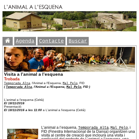
Agenda
Contacte
Buscar
Visita a l’animal a l’esquena
Trobada
Temporada Alta
, l'Animal a l'Esquena,
Mal Pelo
, FID
(
Temporada Alta
, l'Animal a l'Esquena,
Mal Pelo
, FID )
L'animal a l'esquena (Celrà)
El 18/11/2016
Presentació:
El 18/11/2016 a les 11:00
a L'animal a l'esquena (Celrà)
L’animal a l’esquena,
Temporada Alta
,
Mal Pelo
, i
FID (Finestra Internacional de la Dansa) organitzen una
visita al centre de creació que inclourà una visita i
explicació del protecte de L’animal a l’esquena, una