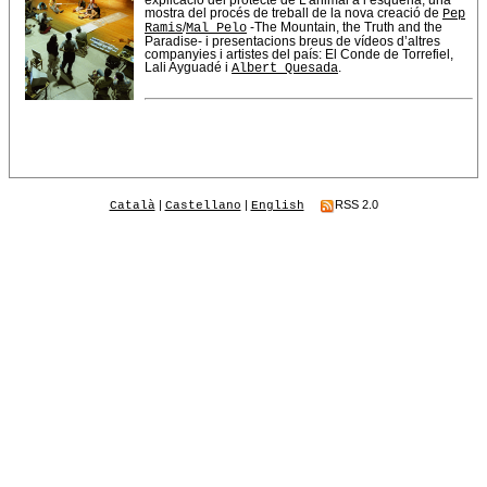
mostra del procés de treball de la nova creació de
Pep
Ramis
/
Mal Pelo
-The Mountain, the Truth and the
Paradise- i presentacions breus de vídeos d’altres
companyies i artistes del país: El Conde de Torrefiel,
Lali Ayguadé i
Albert Quesada
.
|
|
RSS 2.0
Català
Castellano
English