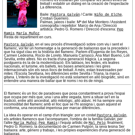
treball i establir un diàleg en la creació de l'espectacle
La diferencia.
Baile:
Pastora Galván
/ Cante:
Niño de Elche
,
Cristian Guerrero.
Palmas, jaleos i baile: Mª del Mar Montero / Assistent
coreografia i repetidor: Marco de Ana / Direcció
artística: Pedro G. Romero / Direcció d'escena:
Pep
Ramis
,
María Muñoz
.
Resta de repartiment en curs.
Pastora Galván
, en el seu procés d'investigació sobre com viu i sent el
flamenc, vol fer un homenatge a la generació de bailaoras que la precedeix i
que ha sigut clau en la història del flamenc. Parlem d'Eugenia de los Reyes,
Carmen Ledesma, Rocío de Loreto, Manuela Carrasco, Ana Mari Bueno, Loli
Sevilla, entre altres. No es tracta d'una generació tràgica. La segona
postguerra és la de la modernització. Els tablaos, les festes, els teatres
nacionals, el turisme, els ballets, les bases americanes i les gires
internacionals són els seus llocs de treball. A més, estan travessades per
mites: l'Escola Sevillana, les diferències entre Sevilla i Triana, la marca
gitana. L'interès de la investigació no està solament en allò biogràfic, sinó en
entendre una manera de ballar que té noms i no és de ningú.
El flamenc és un lloc de paradoxes que posa constantment a prova l'espai
que ocupa per més que, una i una altre vegada, torni a situar-se'l en la
tradició, entre allò ancestral, allò mitològic, allò atàvic. Hi ha sempre una
incomoditat del flamenc amb el lloc que se l'hi assigna i, quan aquest el
conforma, una necessitat imperiosa per marcar diferències..
La idea és operar en el camp d'un triangle: por un costat
Pastora Galván
,
els artistes flamencs que l'acompanyen, l'ombra de la família Galván; per
l'altre
María Muñoz
,
Pep Ramis
i l'equip artístic de
Mal Pelo
; finalment,
Pedro G. Romero, la documentació de Carmen Pulpón, la seva tesina Ser
bailaora: arte, género y trabajo, i les pròpies experiències d'una generació de
bailaoras.