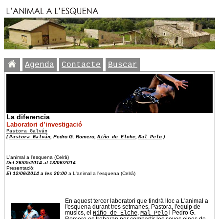
Agenda
Contacte
Buscar
La diferencia
Laboratori d’investigació
Pastora Galván
(
Pastora Galván
, Pedro G. Romero,
Niño de Elche
,
Mal Pelo
)
L'animal a l'esquena (Celrà)
Del 26/05/2014 al 13/06/2014
Presentació:
El 12/06/2014 a les 20:00
a L'animal a l'esquena (Celrà)
En aquest tercer laboratori que tindrà lloc a L'animal a
l'esquena durant tres setmanes, Pastora, l'equip de
musics, el
Niño de Elche
,
Mal Pelo
i Pedro G.
Romero es trobaran per compartir les seves eines de