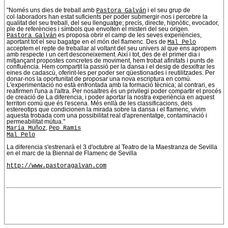
"Només uns dies de treball amb
Pastora Galván
i el seu grup de
col·laboradors han estat suficients per poder submergir-nos i percebre la
qualitat del seu treball, del seu llenguatge; precís, directe, hipnòtic, evocador,
ple de referències i símbols que envolten el misteri del seu origen.
Pastora Galván
es proposa obrir el camp de les seves experiències,
aportant tot el seu bagatge en el món del flamenc. Des de
Mal Pelo
acceptem el repte de treballar al voltant del seu univers al que ens apropem
amb respecte i un cert desconeixement. Així i tot, des de el primer dia i
mitjançant propostes concretes de moviment, hem trobat afinitats i punts de
confluència. Hem compartit la passió per la dansa i el desig de desxifrar les
eines de cadascú, oferint-les per poder ser qüestionades i reutilitzades. Per
donar-nos la oportunitat de proposar una nova escriptura en comú.
L'experimentació no està enfrontada amb la formació tècnica; al contrari, es
reafirmen l'una a l'altra. Per nosaltres és un privilegi poder compartir el procés
de creació de La diferencia, i poder aportar la nostra experiència en aquest
territori comú que és l'escena. Més enllà de les classificacions, dels
estereotips que condicionen la mirada sobre la dansa i el flamenc, vivim
aquesta trobada com una possibilitat real d'aprenentatge, contaminació i
permeabilitat mútua."
María Muñoz
,
Pep Ramis
Mal Pelo
La diferencia s'estrenarà el 3 d'octubre al Teatro de la Maestranza de Sevilla
en el marc de la Biennal de Flamenc de Sevilla
http://www.pastoragalvan.com