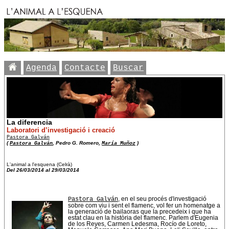
Agenda
Contacte
Buscar
La diferencia
Laboratori d’investigació i creació
Pastora Galván
(
Pastora Galván
, Pedro G. Romero,
María Muñoz
)
L'animal a l'esquena (Celrà)
Del 26/03/2014 al 29/03/2014
Pastora Galván
, en el seu procés d'investigació
sobre com viu i sent el flamenc, vol fer un homenatge a
la generació de bailaoras que la precedeix i que ha
estat clau en la història del flamenc. Parlem d'Eugenia
de los Reyes, Carmen Ledesma, Rocío de Loreto,