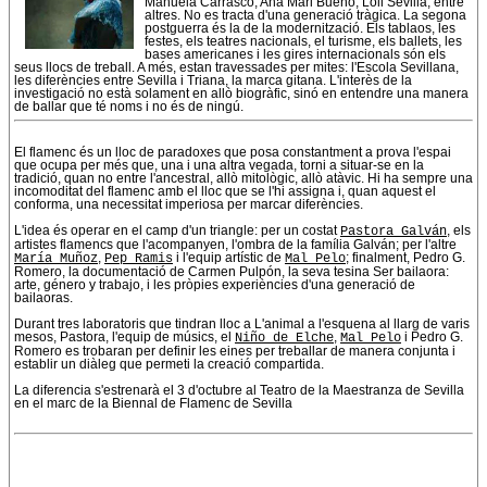
Manuela Carrasco, Ana Mari Bueno, Loli Sevilla, entre
altres. No es tracta d'una generació tràgica. La segona
postguerra és la de la modernització. Els tablaos, les
festes, els teatres nacionals, el turisme, els ballets, les
bases americanes i les gires internacionals són els
seus llocs de treball. A més, estan travessades per mites: l'Escola Sevillana,
les diferències entre Sevilla i Triana, la marca gitana. L'interès de la
investigació no està solament en allò biogràfic, sinó en entendre una manera
de ballar que té noms i no és de ningú.
El flamenc és un lloc de paradoxes que posa constantment a prova l'espai
que ocupa per més que, una i una altra vegada, torni a situar-se en la
tradició, quan no entre l'ancestral, allò mitològic, allò atàvic. Hi ha sempre una
incomoditat del flamenc amb el lloc que se l'hi assigna i, quan aquest el
conforma, una necessitat imperiosa per marcar diferències.
L'idea és operar en el camp d'un triangle: per un costat
Pastora Galván
, els
artistes flamencs que l'acompanyen, l'ombra de la família Galván; per l'altre
María Muñoz
,
Pep Ramis
i l'equip artístic de
Mal Pelo
; finalment, Pedro G.
Romero, la documentació de Carmen Pulpón, la seva tesina Ser bailaora:
arte, género y trabajo, i les pròpies experiències d'una generació de
bailaoras.
Durant tres laboratoris que tindran lloc a L'animal a l'esquena al llarg de varis
mesos, Pastora, l'equip de músics, el
Niño de Elche
,
Mal Pelo
i Pedro G.
Romero es trobaran per definir les eines per treballar de manera conjunta i
establir un diàleg que permeti la creació compartida.
La diferencia s'estrenarà el 3 d'octubre al Teatro de la Maestranza de Sevilla
en el marc de la Biennal de Flamenc de Sevilla