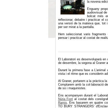
la novena edici
Enguany propos
audiovisual de
bolcat més e
reflexionar, debatre i practicar e
una versió de la mateixa que, tot i
per ser mirat a la pantalla.
Hem seleccionat varis fragments 
pensar i practicar al costat de real
El Laboratori es desenvoluparà en d
de desembre, la segona al Graner a
Durant la primera fase a L'animal 
vista i el ritme que es considerin ad
Al Graner, portarem a la pràctica la 
Comptarem amb la col·laboració dels
de so i maquinistes.
Ens acompanyen durant el Laborator
Núria Font
al costat dels coreògra
Ramis
. Ens basarem en quatre cor
TO BURY STRANGERS' d'Enclave