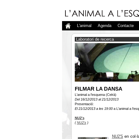
L'animal
Agenda
Contacte
Laboratori de recerca
FILMAR LA DANSA
L'animal a l'esquena (Celrà)
Del 16/12/2013 al 21/12/2013
Presentació:
El 21/12/2013 a les 19:00
a L'animal a l'es
NU2's
(
NU2's
)
NU2'S
en col·l