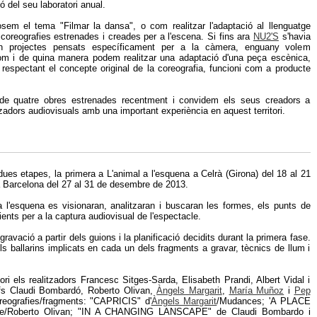
ó del seu laboratori anual.
em el tema "Filmar la dansa", o com realitzar l'adaptació al llenguatge
 coreografies estrenades i creades per a l'escena. Si fins ara
NU2'S
s'havia
n projectes pensats específicament per a la càmera, enguany volem
l com i de quina manera podem realitzar una adaptació d'una peça escènica,
 respectant el concepte original de la coreografia, funcioni com a producte
de quatre obres estrenades recentment i convidem els seus creadors a
itzadors audiovisuals amb una important experiència en aquest territori.
ues etapes, la primera a L'animal a l'esquena a Celrà (Girona) del 18 al 21
 Barcelona del 27 al 31 de desembre de 2013.
a l'esquena es visionaran, analitzaran i buscaran les formes, els punts de
ients per a la captura audiovisual de l'espectacle.
gravació a partir dels guions i la planificació decidits durant la primera fase.
 ballarins implicats en cada un dels fragments a gravar, tècnics de llum i
i els realitzadors Francesc Sitges-Sarda, Elisabeth Prandi, Albert Vidal i
fs Claudi Bombardó, Roberto Olivan,
Àngels Margarit
,
María Muñoz
i
Pep
eografies/fragments: "CAPRICIS" d'
Àngels Margarit
/Mudances; 'A PLACE
/Roberto Olivan; "IN A CHANGING LANSCAPE" de Claudi Bombardo i