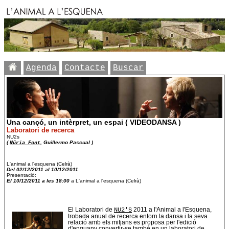
Agenda
Contacte
Buscar
Una cançó, un intèrpret, un espai ( VIDEODANSA )
Laboratori de recerca
NU2s
(
Núria Font
, Guillermo Pascual )
L'animal a l'esquena (Celrà)
Del 02/12/2011 al 10/12/2011
Presentació:
El 10/12/2011 a les 18:00
a L'animal a l'esquena (Celrà)
El Laboratori de
NU2'S
2011 a l'Animal a l'Esquena,
trobada anual de recerca entorn la dansa i la seva
relació amb els mitjans es proposa per l'edició
d'enguany convertir-se també en un laboratori de