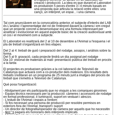
creació i producció. La idea es que durant el Laboratori
es produeixin 5 peces d'entre 3 i 4 minuts basats en
una proposta que articula la relació entre elles: una
cançó, un intèrpret, un espai... i una càmera.
Tal com anunciàvem en la convocatòria anterior, el subjecte d'interès del LAB
és L'anàlisi i l'aprenentatge del rol de l'intèrpret davant la càmera i em cregut
que un projecte concret a desenvolupar era una formula interessant per
analitzar i evolucionar en aquest aspecte bàsic de la creació audiovisual amb
el cos i el moviment com a subjecte.
El Laboratori es realitzarà del 2 al 10 de desembre a l'Animal a l'esquena i el
pla de treball s'organitzarà en tres etapes:
Del 2 al 4: treball de guió i preparació del rodatge, assajos, i anàlisis sobre la
forma.
Del 5 al 9: gravació, cada projecte tindrà un dia assignat pel rodatge
Dia 10: visionat de materials al matí- presentació pública del treball en procés
a la tarda
El projectes es produeixen gràcies a la col·laboració de Televisió de
Catalunya que actuarà com a co-productor dels mateixos. Els resultats dels
treballs s'editaran en un programa de 25 minuts junt a imatges del procés de
treball que s'emetrà a Televisió de Catalunya.
Què posa l'organització:
- Allotjament per els participants que no visquin a les comarques gironines
- Equips tècnics necessaris per la producció: càmeres i accessoris de rodatge
en format professional, il·luminació, suport en vestuari i atrezzo.
- L'estudi de l'Animal i espais a l'entorn
- Si fos necessari una persona de producció per resoldre permisos en
exteriors fora de l'Animal, transport i suport
- Un director de fotografia/operador de càmera per aquells que ho necessitin
-
NU2'S
pagarà els honoraris dels intèrprets implicats.