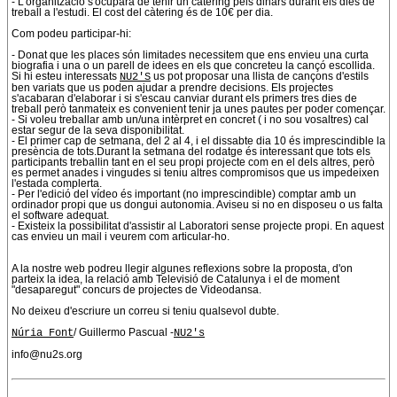
- L'organització s'ocuparà de tenir un càtering pels dinars durant els dies de
treball a l'estudi. El cost del càtering és de 10€ per dia.
Com podeu participar-hi:
- Donat que les places són limitades necessitem que ens envieu una curta
biografia i una o un parell de idees en els que concreteu la cançó escollida.
Si hi esteu interessats
NU2'S
us pot proposar una llista de cançons d'estils
ben variats que us poden ajudar a prendre decisions. Els projectes
s'acabaran d'elaborar i si s'escau canviar durant els primers tres dies de
treball però tanmateix es convenient tenir ja unes pautes per poder començar.
- Si voleu treballar amb un/una intèrpret en concret ( i no sou vosaltres) cal
estar segur de la seva disponibilitat.
- El primer cap de setmana, del 2 al 4, i el dissabte dia 10 és imprescindible la
presència de tots.Durant la setmana del rodatge és interessant que tots els
participants treballin tant en el seu propi projecte com en el dels altres, però
es permet anades i vingudes si teniu altres compromisos que us impedeixen
l'estada complerta.
- Per l'edició del vídeo és important (no imprescindible) comptar amb un
ordinador propi que us dongui autonomia. Aviseu si no en disposeu o us falta
el software adequat.
- Existeix la possibilitat d'assistir al Laboratori sense projecte propi. En aquest
cas envieu un mail i veurem com articular-ho.
A la nostre web podreu llegir algunes reflexions sobre la proposta, d'on
parteix la idea, la relació amb Televisió de Catalunya i el de moment
"desaparegut" concurs de projectes de Videodansa.
No deixeu d'escriure un correu si teniu qualsevol dubte.
Núria Font
/ Guillermo Pascual -
NU2's
info@nu2s.org