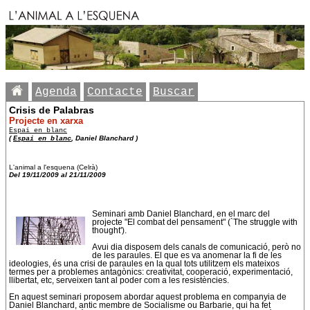
Agenda
Contacte
Buscar
Crisis de Palabras
Projecte en xarxa
Espai en blanc
(
Espai en blanc
, Daniel Blanchard )
L'animal a l'esquena (Celrà)
Del 19/11/2009 al 21/11/2009
Seminari amb Daniel Blanchard, en el marc del
projecte "El combat del pensament" (`The struggle with
thought').
Avui dia disposem dels canals de comunicació, però no
de les paraules. El que es va anomenar la fi de les
ideologies, és una crisi de paraules en la qual tots utilitzem els mateixos
termes per a problemes antagònics: creativitat, cooperació, experimentació,
llibertat, etc, serveixen tant al poder com a les resistències.
En aquest seminari proposem abordar aquest problema en companyia de
Daniel Blanchard, antic membre de Socialisme ou Barbarie, qui ha fet