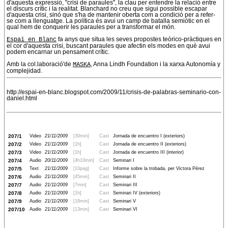
d'aquesta expressió, "crisi de paraules", la clau per entendre la relació entre
el discurs crític i la realitat. Blanchard no creu que sigui possible escapar
d'aquesta crisi, sinó que s'ha de mantenir oberta com a condició per a refer-
se com a llenguatge. La política és avui un camp de batalla semiòtic en el
qual hem de conquerir les paraules per a transformar el món.
Espai en Blanc
fa anys que situa les seves propostes teòrico-pràctiques en
el cor d'aquesta crisi, buscant paraules que afectin els modes en què avui
podem encarnar un pensament crític.
Amb la col.laboració'de
MASKA
, Anna Lindh Foundation i la xarxa Autonomía y
complejidad.
http://espai-en-blanc.blogspot.com/2009/11/crisis-de-palabras-seminario-con-
daniel.html
207/1
Video
21/11/2009
[30min]
Cast
Jornada de encuentro I (exteriors)
207/2
Video
21/11/2009
[1h]
Cast
Jornada de encuentro II (exteriors)
207/3
Video
21/11/2009
[1h]
Cast
Jornada de encuentro III (interior)
207/4
Audio
20/11/2009
[4h10min]
Cast
Seminari I
207/5
Text
21/11/2009
[10pag]
Cast
Informe sobre la trobada, per Victora Pérez
207/6
Audio
21/11/2009
[45min]
Cast
Seminari II
207/7
Audio
21/11/2009
[7min]
Cast
Seminari III
207/8
Audio
21/11/2009
[1h]
Cast
Seminari IV (exteriors)
207/9
Audio
21/11/2009
[18min]
Cast
Seminari V
207/10
Audio
21/11/2009
[13min]
Cast
Seminari VI