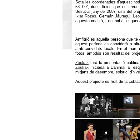
Sota les coordenades d'aquest nod
53' 00'', dues línies que es creue
Beirut al juny del 2007, dins del pro
Ixiar Rozas
, Germán Jáuregui,
Leo
aquesta ocasió, L'animal a l'esquen
Amfitrió és aquella persona que té 
aquest període es convidarà a alt
amb convidats locals. En el marc d'
fotos; ambdós són resultat del proje
Zoukak
farà la presentació pública
Zoukak
iniciada a L'animal a l'es
mitjans de desembre, solstici d'hive
Aquest projecte és fruit de la col.l