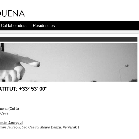
Col.laboradors
Residencies
TITUT: +33º 53' 00''
quena (Celrà)
(Celrà)
mán Jauregui
mán Jauregui
,
Leo Castro
, Moare Danza, Periferiak )