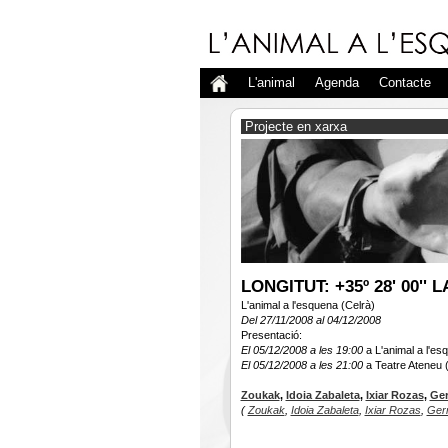
L'animal
Agenda
Contacte
Projecte en xarxa
LONGITUT: +35º 28' 00'' LA
L'animal a l'esquena (Celrà)
Del 27/11/2008 al 04/12/2008
Presentació:
El 05/12/2008 a les 19:00
a L'animal a l'es
El 05/12/2008 a les 21:00
a Teatre Ateneu 
Zoukak
,
Idoia Zabaleta
,
Ixiar Rozas
,
Ger
(
Zoukak
,
Idoia Zabaleta
,
Ixiar Rozas
,
Ger