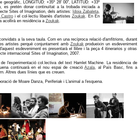
e geogràfic, LONGITUD: +35º 28' 00'', LATITUD: +33º
n, es pretén donar continuïtat a la trobada iniciada a
jecte Sites of Imagination, dels artistes:
Idoia Zabaleta
,
 Castro
i el col·lectiu libanès d'artistes
Zoukak
. En En
a acollirà en residència a
Zoukak
.
convidats a la seva taula. Com en una recíproca relació d'amfitrions, durant
res artistes perquè conjuntament amb
Zoukak
produeixin un esdeveniment
aquest esdeveniment es presentarà el llibre i la peça 4 itinerarios y otras
cte internacional Sites of Imagination, 2007.
 de l'experimentació col.lectiva del text Hamlet Machine. La residència de
quena continuarà en el nou espai de creació
Azala
, al País Basc, fins a
rn. Altres dues línies que es creuen.
aboració de Moare Danza, Periferiak i L'animal a l'esquena.