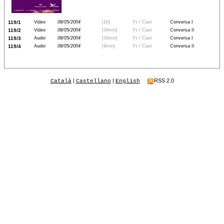
119/1
Video
08/05/2004
[1h]
Fr / Cast
Conversa I
119/2
Video
08/05/2004
[34min]
Fr / Cast
Conversa II
119/3
Audio
08/05/2004
[34min]
Fr / Cast
Conversa I
119/4
Audio
08/05/2004
[9min]
Fr / Cast
Conversa II
|
|
RSS 2.0
Català
Castellano
English