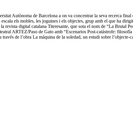
sitat Autònoma de Barcelona a on va concentrar la seva recerca final en
escala els mobles, les joguines i els objectes, grup amb el que ha dirigit 
la revista digital catalana Titeresante, que sota el nom de “La Brutal Pe
 teatral ARTEZ/Paso de Gato amb “Escenarios Post-catástrofe: filosofía
a través de l’obra La máquina de la soledad, un estudi sobre l’objecte-ca