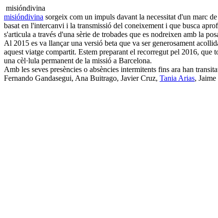
misióndivina
misióndivina
sorgeix com un impuls davant la necessitat d'un marc de re
basat en l'intercanvi i la transmissió del coneixement i que busca apro
s'articula a través d'una sèrie de trobades que es nodreixen amb la pos
Al 2015 es va llançar una versió beta que va ser generosament acolli
aquest viatge compartit. Estem preparant el recorregut pel 2016, que t
una cèl·lula permanent de la missió a Barcelona.
Amb les seves presències o absències intermitents fins ara han transit
Fernando Gandasegui, Ana Buitrago, Javier Cruz,
Tania Arias
, Jaime