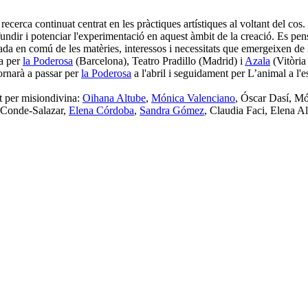
cerca continuat centrat en les pràctiques artístiques al voltant del cos. 
fundir i potenciar l'experimentació en aquest àmbit de la creació. Es pe
ada en comú de les matèries, interessos i necessitats que emergeixen de 
da per
la Poderosa
(Barcelona), Teatro Pradillo (Madrid) i
Azala
(Vitòria
ornarà a passar per
la Poderosa
a l'abril i seguidament per L’animal a l'e
at per misiondivina:
Oihana Altube
,
Mónica Valenciano
, Óscar Dasí, Mó
 Conde-Salazar,
Elena Córdoba
,
Sandra Gómez
, Claudia Faci, Elena A