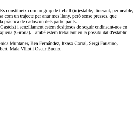
Es constitueix com un grup de treball (in)estable, itinerant, permeable,
nsa com un trajecte per anar mes lluny, però sense presses, que
la pràctica de cadascun dels participants.
 Gasteiz) i senzillament estem desitjosos de seguir endinsant-nos en
squena (Girona). També estem treballant en la possibilitat d'establir
nica Muntaner, Bea Fernández, Itxaso Corral, Sergi Faustino,
lbert, Maia Villot i Oscar Bueno.